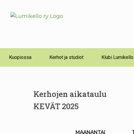
Kuopiossa
Kerhot ja studiot
Klubi Lumikello
Kerhojen aikataulu
KEVÄT 2025
MAANANTAI