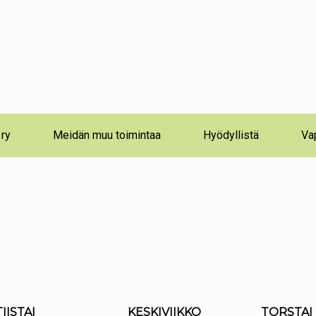
 ry
Meidän muu toimintaa
Hyödyllistä
Va
TIISTAI
KESKIVIIKKO
TORSTAI