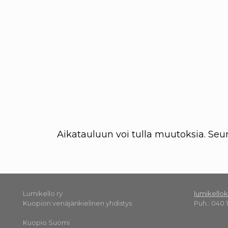
Aikatauluun voi tulla muutoksia. Seur
Lumikello ry
lumikell
Kuopion venäjänkielinen yhdistys
Puh.: 040 
Kuopio Suomi