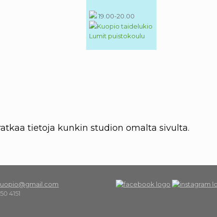
19.00-20.00
Kuopio taidelukio
Lumit puistokoulu
atkaa tietoja kunkin studion omalta sivulta.
okuopio@gmail.com
150 4151