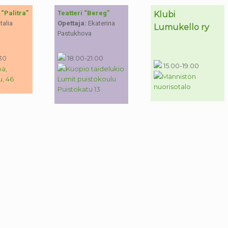
“Palitra”
Teatteri “Bereg”
Klubi
alia
Opettaja:
Ekaterina
Lumukello ry
Pastukhova
30
18.00-21.00
15.00-19.00
pa,
Kuopio taidelukio
Männistön
, 46
Lumit puistokoulu
nuorisotalo
Puistokatu 13