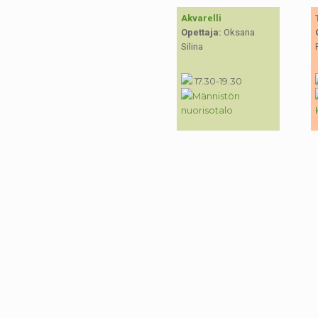
Akvarelli
Opettaja:
Oksana
Silina
17.30-19.30
Männistön
nuorisotalo