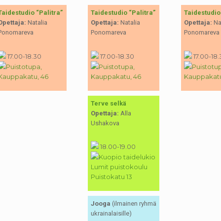
Taidestudio “Palitra”
Taidestudio “Palitra”
Taidestudio 
Opettaja:
Natalia
Opettaja:
Natalia
Opettaja:
Nat
Ponomareva
Ponomareva
Ponomareva
17.00-18.30
17.00-18.30
17.00-18.
Puistotupa,
Puistotupa,
Puistotu
Kauppakatu, 46
Kauppakatu, 46
Kauppakatu
Terve selkä
Opettaja:
Alla
Ushakova
18.00-19.00
Kuopio taidelukio
Lumit puistokoulu
Puistokatu 13
Jooga
(ilmainen ryhmä
ukrainalaisille)