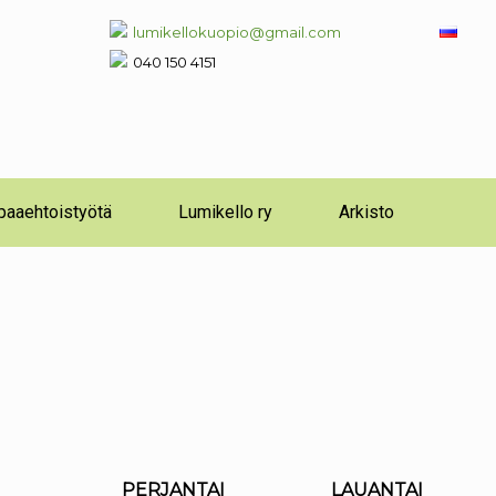
lumikellokuopio@gmail.com
040 150 4151
paaehtoistyötä
Lumikello ry
Arkisto
PERJANTAI
LAUANTAI